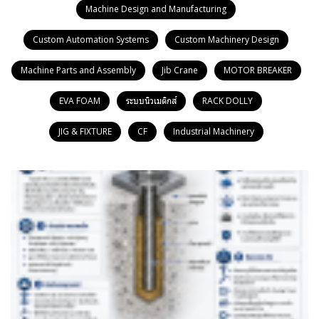
Machine Design and Manufacturing
Custom Automation Systems
Custom Machinery Design
Machine Parts and Assembly
Jib Crane
MOTOR BREAKER
EVA FOAM
ระบบนิวเมติกส์
RACK DOLLY
JIG & FIXTURE
CF
Industrial Machinery