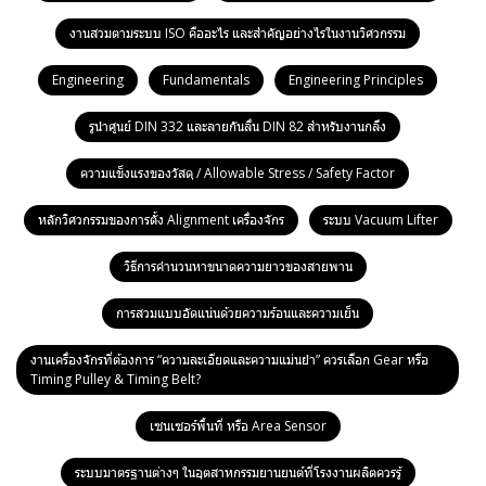
งานสวมตามระบบ ISO คืออะไร และสำคัญอย่างไรในงานวิศวกรรม
Engineering
Fundamentals
Engineering Principles
รูนำศูนย์ DIN 332 และลายกันลื่น DIN 82 สำหรับงานกลึง
ความแข็งแรงของวัสดุ / Allowable Stress / Safety Factor
หลักวิศวกรรมของการตั้ง Alignment เครื่องจักร
ระบบ Vacuum Lifter
วิธีการคำนวนหาขนาดความยาวของสายพาน
การสวมแบบอัดแน่นด้วยความร้อนและความเย็น
งานเครื่องจักรที่ต้องการ “ความละเอียดและความแม่นยำ” ควรเลือก Gear หรือ
Timing Pulley & Timing Belt?
เซนเซอร์พื้นที่ หรือ Area Sensor
ระบบมาตรฐานต่างๆ ในอุตสาหกรรมยานยนต์ที่โรงงานผลิตควรรู้