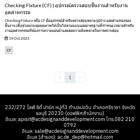
Checking Fixture (CF) | อุปกรณ์ตรวจสอบชิ้นงานสำหรับงาน
อุตสาหกรรม
Checking Fixture หรือ CF คืออุปกรณ์สำหรับตรวจสอบขนาด รูปร่าง และตำแหน่งของ
ชิ้นงาน เพื่อช่วยควบคุมคุณภาพให้เป็นไปตามแบบและมาตรฐานที่กำหนด เหมาะสำหรับ
งานอุตสาหกรรมที่ต้องการความแม่นยำและลดความผิดพลาดในการตรวจสอบ
19 Oct 2023
CF
1
232/272 ไลฟ์ ซิตี้ ปาร์ค หมู่ที่3 ตำบลบ่อวิน อำเภอศรีราชา จังหวัด
ชลบุรี 20230 (ออฟฟิศสำนักงาน)
อีเมล: apisit@acdesignanddevelopment.com โทร.082 210
0792
อีเมล: sale@acdesignanddevelopment.com
อีเมล (สำรอง): ac.de_dep@hotmail.com