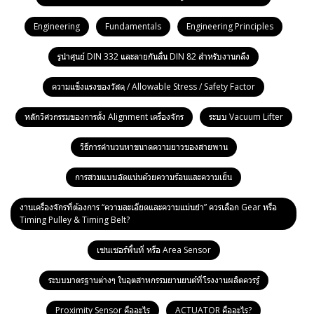
Engineering
Fundamentals
Engineering Principles
รูนำศูนย์ DIN 332 และลายกันลื่น DIN 82 สำหรับงานกลึง
ความแข็งแรงของวัสดุ / Allowable Stress / Safety Factor
หลักวิศวกรรมของการตั้ง Alignment เครื่องจักร
ระบบ Vacuum Lifter
วิธีการคำนวนหาขนาดความยาวของสายพาน
การสวมแบบอัดแน่นด้วยความร้อนและความเย็น
งานเครื่องจักรที่ต้องการ “ความละเอียดและความแม่นยำ” ควรเลือก Gear หรือ
Timing Pulley & Timing Belt?
เซนเซอร์พื้นที่ หรือ Area Sensor
ระบบมาตรฐานต่างๆ ในอุตสาหกรรมยานยนต์ที่โรงงานผลิตควรรู้
Proximity Sensor คืออะไร
ACTUATOR คืออะไร?