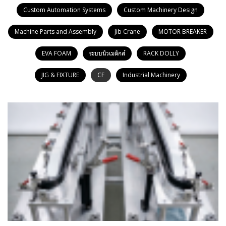
Custom Automation Systems
Custom Machinery Design
Machine Parts and Assembly
Jib Crane
MOTOR BREAKER
EVA FOAM
ระบบนิวเมติกส์
RACK DOLLY
JIG & FIXTURE
CF
Industrial Machinery