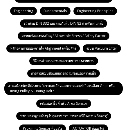
Engineering
Fundamentals
Engineering Principles
รูนำศูนย์ DIN 332 และลายกันลื่น DIN 82 สำหรับงานกลึง
ความแข็งแรงของวัสดุ / Allowable Stress / Safety Factor
หลักวิศวกรรมของการตั้ง Alignment เครื่องจักร
ระบบ Vacuum Lifter
วิธีการคำนวนหาขนาดความยาวของสายพาน
การสวมแบบอัดแน่นด้วยความร้อนและความเย็น
งานเครื่องจักรที่ต้องการ “ความละเอียดและความแม่นยำ” ควรเลือก Gear หรือ
Timing Pulley & Timing Belt?
เซนเซอร์พื้นที่ หรือ Area Sensor
ระบบมาตรฐานต่างๆ ในอุตสาหกรรมยานยนต์ที่โรงงานผลิตควรรู้
Proximity Sensor คืออะไร
ACTUATOR คืออะไร?