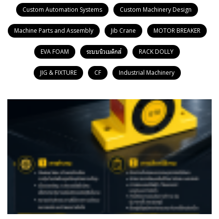
Custom Automation Systems
Custom Machinery Design
Machine Parts and Assembly
Jib Crane
MOTOR BREAKER
EVA FOAM
ระบบนิวเมติกส์
RACK DOLLY
JIG & FIXTURE
CF
Industrial Machinery