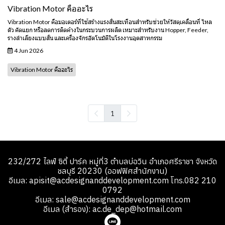
Vibration Motor คืออะไร
Vibration Motor คือมอเตอร์ที่ใช้สร้างแรงสั่นสะเทือนสำหรับช่วยให้วัสดุเคลื่อนที่ ไหล
ตัว คัดแยก หรือลดการติดค้างในกระบวนการผลิต เหมาะสำหรับงาน Hopper, Feeder,
รางลำเลียงแบบสั่น และเครื่องจักรอัตโนมัติในโรงงานอุตสาหกรรม
4 Jun 2026
Vibration Motor คืออะไร
1
232/272 ไลฟ์ ซิตี้ ปาร์ค หมู่ที่3 ตำบลบ่อวิน อำเภอศรีราชา จังหวัด
ชลบุรี 20230 (ออฟฟิศสำนักงาน)
อีเมล: apisit@acdesignanddevelopment.com โทร.082 210
0792
อีเมล: sale@acdesignanddevelopment.com
อีเมล (สำรอง): ac.de_dep@hotmail.com