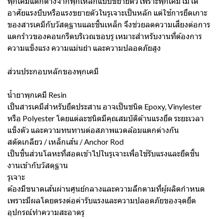
พุกเคมีแตกต่างจากพุกเหล็กแบบขยายตัว เพราะพุกเคมีไม่ได้
อาศัยแรงบีบหรือแรงขยายตัวในรูเจาะเป็นหลัก แต่ใช้การยึดเกาะ
ของสารเคมีกับวัสดุฐานและชิ้นเหล็ก จึงช่วยลดความเสี่ยงต่อการ
แตกร้าวของคอนกรีตบริเวณขอบรู เหมาะสำหรับงานที่ต้องการ
ความแข็งแรง ความแม่นยำ และความปลอดภัยสูง
ส่วนประกอบหลักของพุกเคมี
น้ำยาพุกเคมี Resin
เป็นสารเคมีสำหรับยึดประสาน อาจเป็นชนิด Epoxy, Vinylester
หรือ Polyester โดยแต่ละชนิดมีคุณสมบัติด้านแรงยึด ระยะเวลา
แข็งตัว และความทนทานต่อสภาพแวดล้อมแตกต่างกัน
สตัดเกลียว / เหล็กเส้น / Anchor Rod
เป็นชิ้นส่วนโลหะที่สอดเข้าไปในรูเจาะเพื่อใช้รับแรงและยึดชิ้น
งานเข้ากับวัสดุฐาน
รูเจาะ
ต้องมีขนาดเส้นผ่านศูนย์กลางและความลึกตามที่ผู้ผลิตกำหนด
เพราะมีผลโดยตรงต่อค่ารับแรงและความปลอดภัยของจุดยึด
อุปกรณ์ทำความสะอาดรู