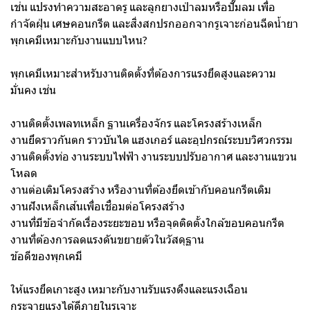
เช่น แปรงทำความสะอาดรู และลูกยางเป่าลมหรือปั๊มลม เพื่อ
กำจัดฝุ่น เศษคอนกรีต และสิ่งสกปรกออกจากรูเจาะก่อนฉีดน้ำยา
พุกเคมีเหมาะกับงานแบบไหน?
พุกเคมีเหมาะสำหรับงานติดตั้งที่ต้องการแรงยึดสูงและความ
มั่นคง เช่น
งานติดตั้งเพลทเหล็ก ฐานเครื่องจักร และโครงสร้างเหล็ก
งานยึดราวกันตก ราวบันได แฮงเกอร์ และอุปกรณ์ระบบวิศวกรรม
งานติดตั้งท่อ งานระบบไฟฟ้า งานระบบปรับอากาศ และงานแขวน
โหลด
งานต่อเติมโครงสร้าง หรืองานที่ต้องยึดเข้ากับคอนกรีตเดิม
งานฝังเหล็กเส้นเพื่อเชื่อมต่อโครงสร้าง
งานที่มีข้อจำกัดเรื่องระยะขอบ หรือจุดติดตั้งใกล้ขอบคอนกรีต
งานที่ต้องการลดแรงดันขยายตัวในวัสดุฐาน
ข้อดีของพุกเคมี
ให้แรงยึดเกาะสูง เหมาะกับงานรับแรงดึงและแรงเฉือน
กระจายแรงได้ดีภายในรูเจาะ