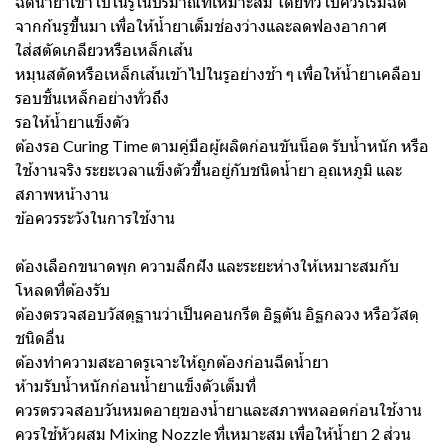
ฉีดน้ำยาเข้าไปในรูในปริมาณที่เหมาะสม โดยทั่วไปควรเริ่มฉีด
จากก้นรูขึ้นมา เพื่อให้น้ำยาเต็มช่องว่างและลดฟองอากาศ
ใส่สตัดเกลียวหรือเหล็กเส้น
หมุนสตัดหรือเหล็กเส้นเข้าไปในรูอย่างช้า ๆ เพื่อให้น้ำยาเคลือบ
รอบชิ้นเหล็กอย่างทั่วถึง
รอให้น้ำยาแข็งตัว
ต้องรอ Curing Time ตามคู่มือผู้ผลิตก่อนขันน็อต รับน้ำหนัก หรือ
ใช้งานจริง ระยะเวลาแข็งตัวขึ้นอยู่กับชนิดน้ำยา อุณหภูมิ และ
สภาพหน้างาน
ข้อควรระวังในการใช้งาน
ต้องเลือกขนาดพุก ความลึกฝัง และระยะห่างให้เหมาะสมกับ
โหลดที่ต้องรับ
ต้องตรวจสอบวัสดุฐานว่าเป็นคอนกรีต อิฐตัน อิฐกลวง หรือวัสดุ
ชนิดอื่น
ต้องทำความสะอาดรูเจาะให้ถูกต้องก่อนฉีดน้ำยา
ห้ามรับน้ำหนักก่อนน้ำยาแข็งตัวเต็มที่
ควรตรวจสอบวันหมดอายุของน้ำยาและสภาพหลอดก่อนใช้งาน
ควรใช้หัวผสม Mixing Nozzle ที่เหมาะสม เพื่อให้น้ำยา 2 ส่วน