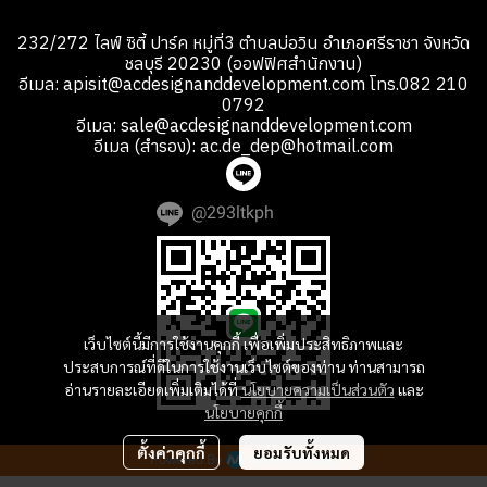
232/272 ไลฟ์ ซิตี้ ปาร์ค หมู่ที่3 ตำบลบ่อวิน อำเภอศรีราชา จังหวัด
ชลบุรี 20230 (ออฟฟิศสำนักงาน)
อีเมล: apisit@acdesignanddevelopment.com โทร.082 210
0792
อีเมล: sale@acdesignanddevelopment.com
อีเมล (สำรอง): ac.de_dep@hotmail.com
@293ltkph
เว็บไซต์นี้มีการใช้งานคุกกี้ เพื่อเพิ่มประสิทธิภาพและ
ประสบการณ์ที่ดีในการใช้งานเว็บไซต์ของท่าน ท่านสามารถ
อ่านรายละเอียดเพิ่มเติมได้ที่
นโยบายความเป็นส่วนตัว
และ
นโยบายคุกกี้
ตั้งค่าคุกกี้
ยอมรับทั้งหมด
Powered By
MakeWebEasy