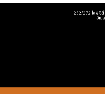
232/272 ไลฟ์ ซิตี
อีเ